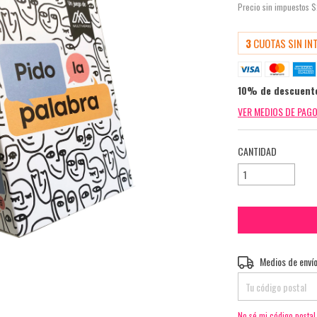
Precio sin impuestos
$
3
CUOTAS SIN IN
10% de descuent
VER MEDIOS DE PAG
CANTIDAD
Entregas para el CP:
Medios de enví
No sé mi código postal