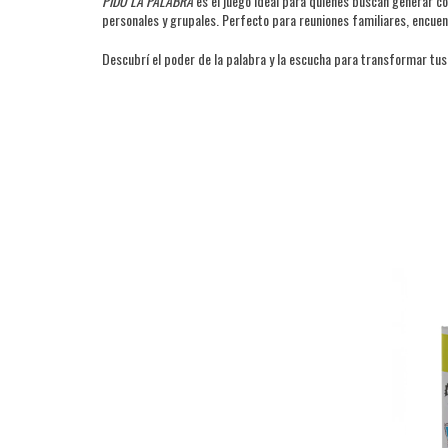
PIDO LA PALABRA
es el juego ideal para quienes buscan generar con
personales y grupales. Perfecto para reuniones familiares, encue
Descubrí el poder de la palabra y la escucha para transformar tus