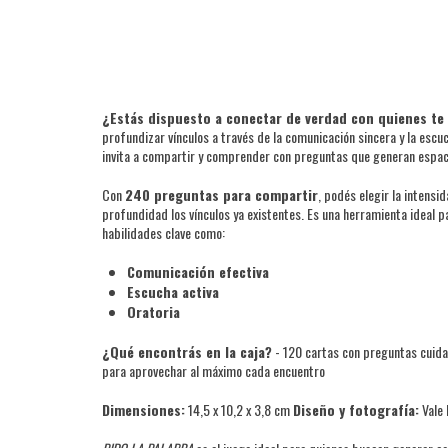
¿Estás dispuesto a conectar de verdad con quienes te
profundizar vínculos a través de la comunicación sincera y la esc
invita a compartir y comprender con preguntas que generan espaci
Con
240 preguntas para compartir
, podés elegir la intensi
profundidad los vínculos ya existentes. Es una herramienta ideal p
habilidades clave como:
Comunicación efectiva
Escucha activa
Oratoria
¿Qué encontrás en la caja?
- 120 cartas con preguntas cuida
para aprovechar al máximo cada encuentro
Dimensiones:
14,5 x 10,2 x 3,8 cm
Diseño y fotografía:
Vale