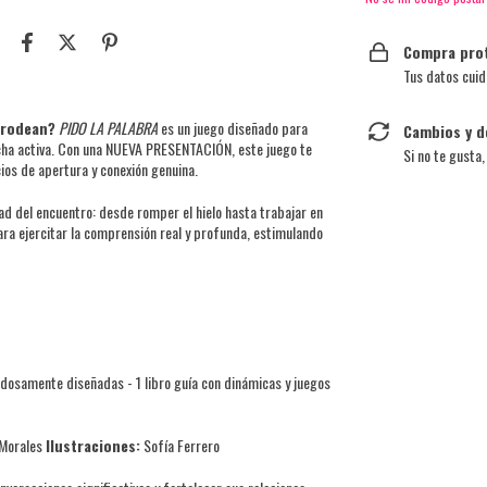
Compra pro
Tus datos cuid
 rodean?
PIDO LA PALABRA
es un juego diseñado para
Cambios y d
ucha activa. Con una NUEVA PRESENTACIÓN, este juego te
Si no te gusta
os de apertura y conexión genuina.
dad del encuentro: desde romper el hielo hasta trabajar en
ara ejercitar la comprensión real y profunda, estimulando
dosamente diseñadas - 1 libro guía con dinámicas y juegos
 Morales
Ilustraciones:
Sofía Ferrero